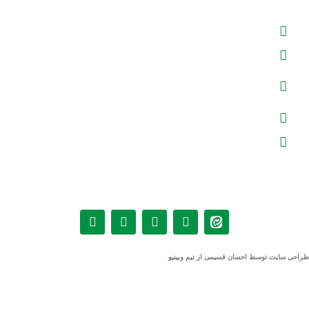
طبقه 4 ، واحد16
تلفن : 41074600-021
فکس : 02141074900
مشهد، بلوار وکیل آباد، وکیل آباد 6، پلاک
5، شرکت برساز رویداد پارس
تلفن : 31519600 – 051
فکس : 05131519900
برگزار کننده
مرکز نمایشگاه
نمایشگاه
طراحی سایت
توسط
احسان قسیمی
از تیم
وبینیو
Copyright © 2026 BarsazRooydadPars. All rights reserved